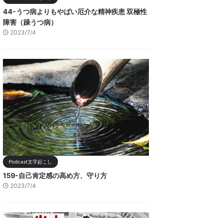
44-うつ病よりもやばい厄介な精神疾患 双極性
障害（躁うつ病）
2023/7/4
Podcast文字起こし
159-自己肯定感の高め方、守り方
2023/7/4