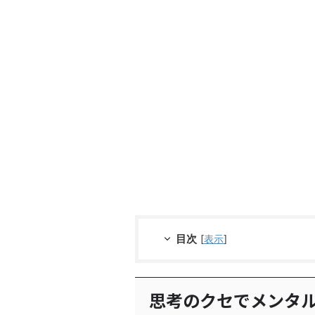
目次
[
表示
]
思考のクセでメンタ