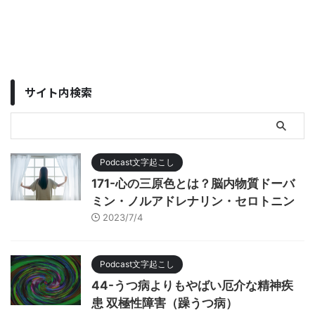
サイト内検索
Podcast文字起こし
171-心の三原色とは？脳内物質ドーバ
ミン・ノルアドレナリン・セロトニン
2023/7/4
Podcast文字起こし
44-うつ病よりもやばい厄介な精神疾
患 双極性障害（躁うつ病）