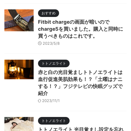
おすすめ
Fitbit chargeの画面が暗いので
charge5を買いました。購入と同時に
買うべきものはこれです。
2023/5/8
トトノエライト
赤と白の光目覚ましトトノエライトは
血行促進美肌効果も！？「土曜はナニ
する！？」フジテレビの快眠グッズで
紹介
2023/11/1
トトノエライト
トトノエライト 光目覚まし設定を忘れ