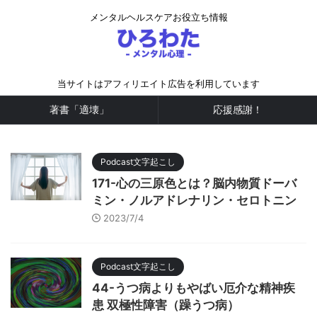
メンタルヘルスケアお役立ち情報
当サイトはアフィリエイト広告を利用しています
著書「適壊」
応援感謝！
Podcast文字起こし
171-心の三原色とは？脳内物質ドーバ
ミン・ノルアドレナリン・セロトニン
2023/7/4
Podcast文字起こし
44-うつ病よりもやばい厄介な精神疾
患 双極性障害（躁うつ病）