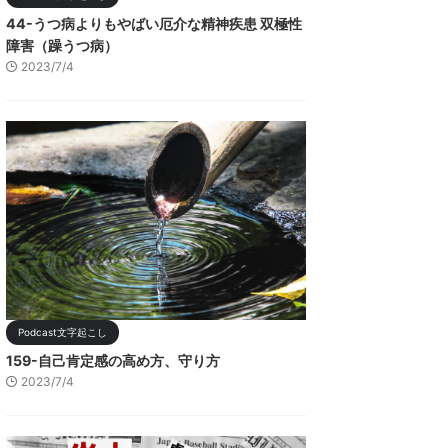
44-うつ病よりもやばい厄介な精神疾患 双極性
障害（躁うつ病）
2023/7/4
Podcast文字起こし
159-自己肯定感の高め方、守り方
2023/7/4