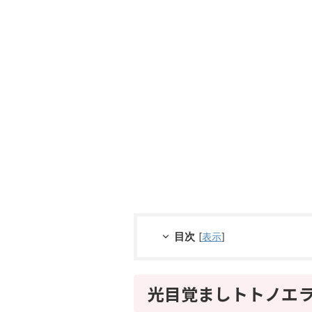
目次
[
表示
]
光目覚ましトトノエ