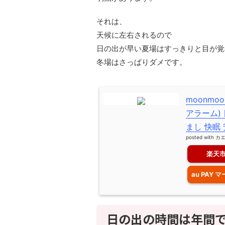
それは、
天候に左右されるので
日の出が早い夏場はすっきりと目が覚
冬場はさっぱりダメです。
moonmo
アラーム)
まし 快眠
posted with
カ
楽天
au PAY 
日の出の時間は年間