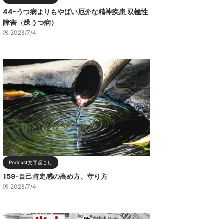
44-うつ病よりもやばい厄介な精神疾患 双極性
障害（躁うつ病）
2023/7/4
Podcast文字起こし
159-自己肯定感の高め方、守り方
2023/7/4