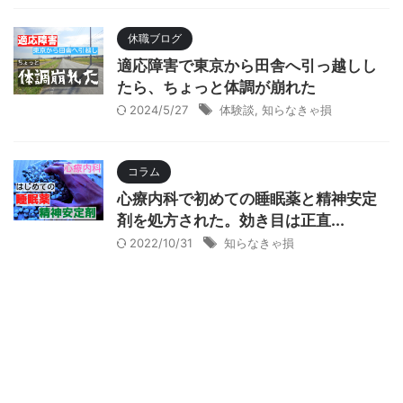
休職ブログ
適応障害で東京から田舎へ引っ越しし
たら、ちょっと体調が崩れた
2024/5/27
体験談
,
知らなきゃ損
コラム
心療内科で初めての睡眠薬と精神安定
剤を処方された。効き目は正直...
2022/10/31
知らなきゃ損