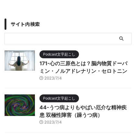
サイト内検索
Podcast文字起こし
171-心の三原色とは？脳内物質ドーバ
ミン・ノルアドレナリン・セロトニン
2023/7/4
Podcast文字起こし
44-うつ病よりもやばい厄介な精神疾
患 双極性障害（躁うつ病）
2023/7/4