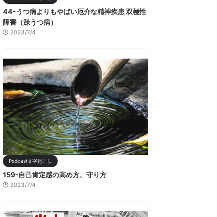
44-うつ病よりもやばい厄介な精神疾患 双極性
障害（躁うつ病）
2023/7/4
Podcast文字起こし
159-自己肯定感の高め方、守り方
2023/7/4