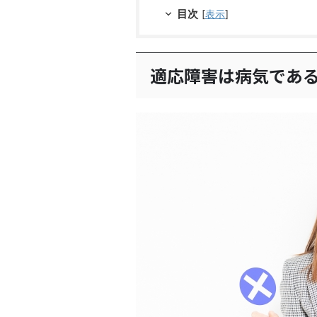
目次
[
表示
]
適応障害は病気であ