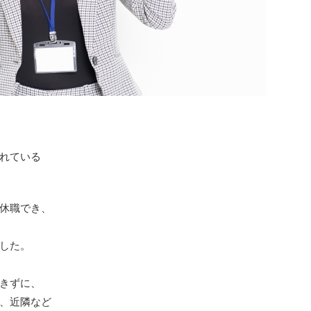
れている
休職でき、
した。
きずに、
、近隣など