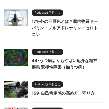
Podcast文字起こし
171-心の三原色とは？脳内物質ドー
バミン・ノルアドレナリン・セロト
ニン
Podcast文字起こし
44-うつ病よりもやばい厄介な精神
疾患 双極性障害（躁うつ病）
Podcast文字起こし
159-自己肯定感の高め方、守り方