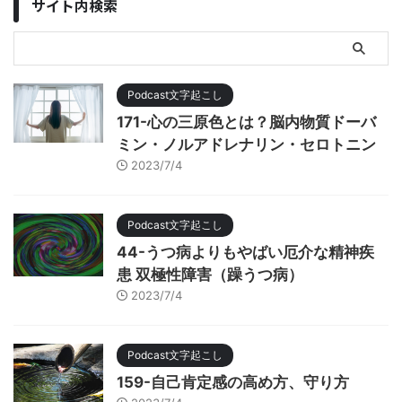
サイト内検索
Podcast文字起こし
171-心の三原色とは？脳内物質ドーバ
ミン・ノルアドレナリン・セロトニン
2023/7/4
Podcast文字起こし
44-うつ病よりもやばい厄介な精神疾
患 双極性障害（躁うつ病）
2023/7/4
Podcast文字起こし
159-自己肯定感の高め方、守り方