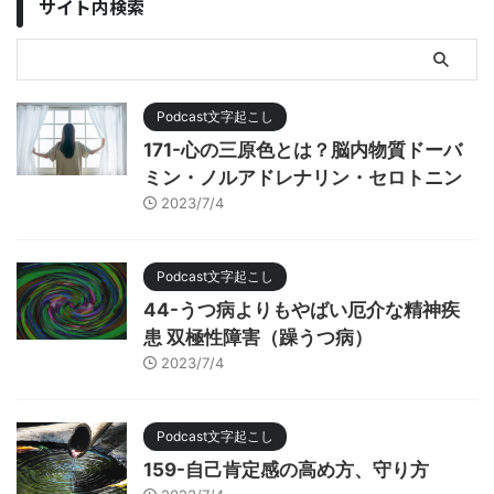
サイト内検索
Podcast文字起こし
171-心の三原色とは？脳内物質ドーバ
ミン・ノルアドレナリン・セロトニン
2023/7/4
Podcast文字起こし
44-うつ病よりもやばい厄介な精神疾
患 双極性障害（躁うつ病）
2023/7/4
Podcast文字起こし
159-自己肯定感の高め方、守り方