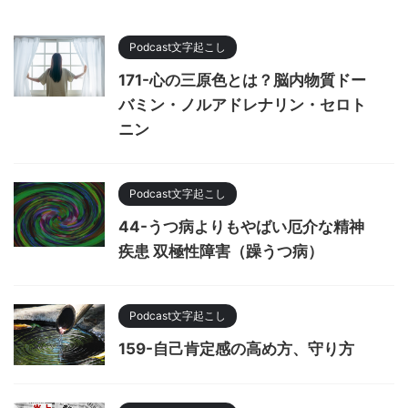
Podcast文字起こし
171-心の三原色とは？脳内物質ドー
バミン・ノルアドレナリン・セロト
ニン
Podcast文字起こし
44-うつ病よりもやばい厄介な精神
疾患 双極性障害（躁うつ病）
Podcast文字起こし
159-自己肯定感の高め方、守り方