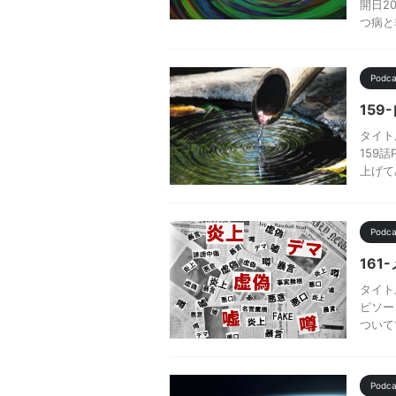
開日20
つ病と
Pod
15
タイト
159
上げて
Pod
16
タイト
ピソー
ついて
Pod