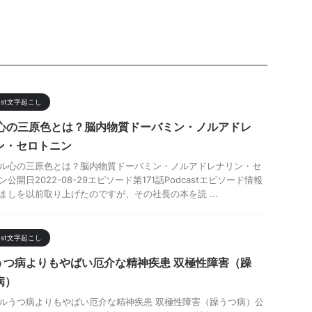
cast文字起こし
1-心の三原色とは？脳内物質ドーバミン・ノルアドレ
ン・セロトニン
ル心の三原色とは？脳内物質ドーバミン・ノルアドレナリン・セ
公開日2022-08-29エピソード第171話Podcastエピソード情報
ましを以前取り上げたのですが、その社長の本を読 ...
cast文字起こし
-うつ病よりもやばい厄介な精神疾患 双極性障害（躁
病）
ルうつ病よりもやばい厄介な精神疾患 双極性障害（躁うつ病）公