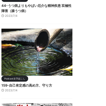
44-うつ病よりもやばい厄介な精神疾患 双極性
障害（躁うつ病）
2023/7/4
Podcast文字起こし
159-自己肯定感の高め方、守り方
2023/7/4