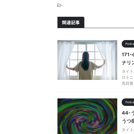
-
関連記事
Pod
17
ナリ
タイト
ロトニン
光目覚
Pod
44
うつ
タイト