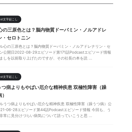
cast文字起こし
1-心の三原色とは？脳内物質ドーバミン・ノルアドレ
ン・セロトニン
ル心の三原色とは？脳内物質ドーバミン・ノルアドレナリン・セ
公開日2022-08-29エピソード第171話Podcastエピソード情報
ましを以前取り上げたのですが、その社長の本を読 ...
cast文字起こし
-うつ病よりもやばい厄介な精神疾患 双極性障害（躁
病）
ルうつ病よりもやばい厄介な精神疾患 双極性障害（躁うつ病）公
21-06-28エピソード第44話Podcastエピソード情報 今回も、う
非常に見分けづらい病気について語っていこうと思 ...