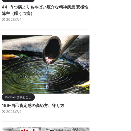
44-うつ病よりもやばい厄介な精神疾患 双極性
障害（躁うつ病）
2023/7/4
Podcast文字起こし
159-自己肯定感の高め方、守り方
2023/7/4