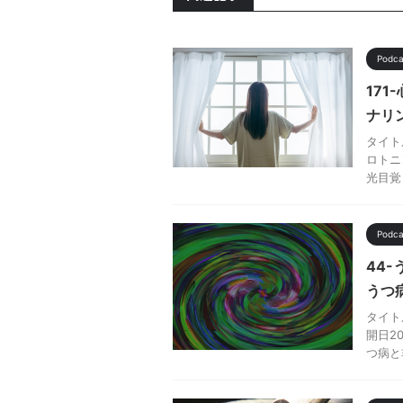
Pod
17
ナリ
タイト
ロトニン
光目覚
Pod
44
うつ
タイト
開日20
つ病と