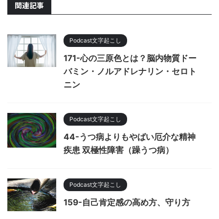
関連記事
Podcast文字起こし
171-心の三原色とは？脳内物質ドー
バミン・ノルアドレナリン・セロト
ニン
Podcast文字起こし
44-うつ病よりもやばい厄介な精神
疾患 双極性障害（躁うつ病）
Podcast文字起こし
159-自己肯定感の高め方、守り方