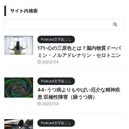
サイト内検索
Podcast文字起こし
171-心の三原色とは？脳内物質ドーバ
ミン・ノルアドレナリン・セロトニン
2023/7/4
Podcast文字起こし
44-うつ病よりもやばい厄介な精神疾
患 双極性障害（躁うつ病）
2023/7/4
Podcast文字起こし