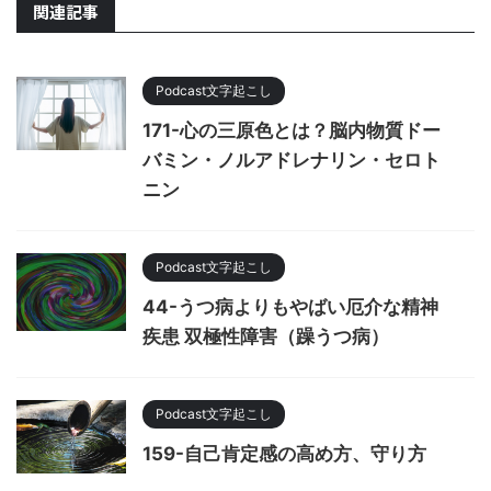
関連記事
Podcast文字起こし
171-心の三原色とは？脳内物質ドー
バミン・ノルアドレナリン・セロト
ニン
Podcast文字起こし
44-うつ病よりもやばい厄介な精神
疾患 双極性障害（躁うつ病）
Podcast文字起こし
159-自己肯定感の高め方、守り方