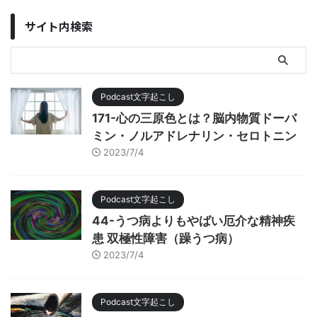
サイト内検索
Podcast文字起こし
171-心の三原色とは？脳内物質ドーバ
ミン・ノルアドレナリン・セロトニン
2023/7/4
Podcast文字起こし
44-うつ病よりもやばい厄介な精神疾
患 双極性障害（躁うつ病）
2023/7/4
Podcast文字起こし